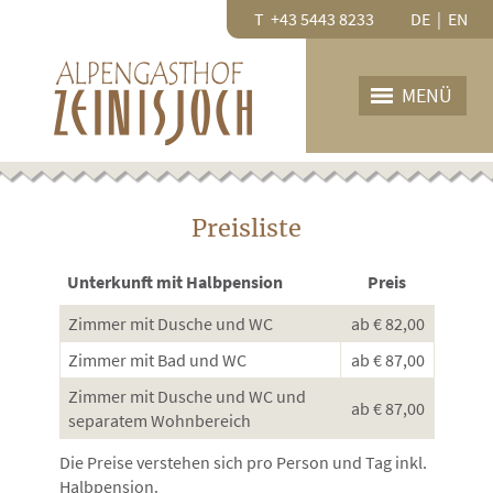
T +43 5443 8233
DE
|
EN
MENÜ
HOME
DER GASTHOF
Preisliste
Restaurant
Zimmer
Unterkunft mit Halbpension
Preis
PREISE
Zimmer mit Dusche und WC
ab € 82,00
Preisliste
Zimmer mit Bad und WC
ab € 87,00
Angebote
Zimmer mit Dusche und WC und
ab € 87,00
AGB
separatem Wohnbereich
ANFRAGE
Die Preise verstehen sich pro Person und Tag inkl.
Halbpension.